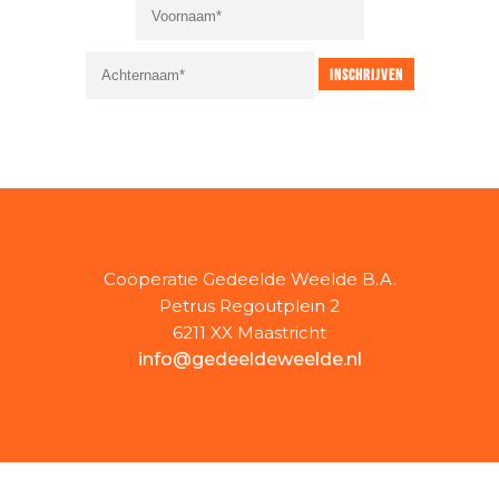
Coöperatie Gedeelde Weelde B.A.
Petrus Regoutplein 2
6211 XX Maastricht
info@gedeeldeweelde.nl