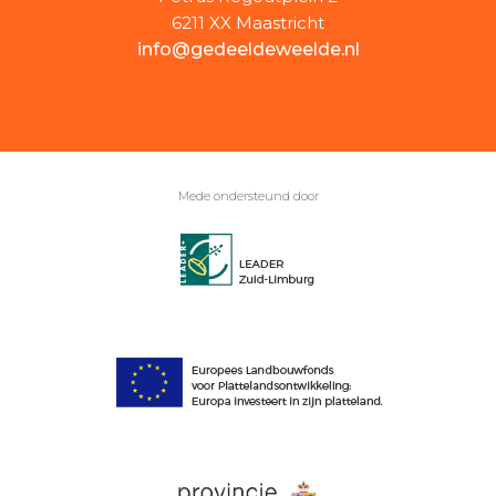
6211 XX Maastricht
info@gedeeldeweelde.nl
Mede ondersteund door