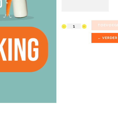
TOEVOEG
Schenking
quantity
← VERDER