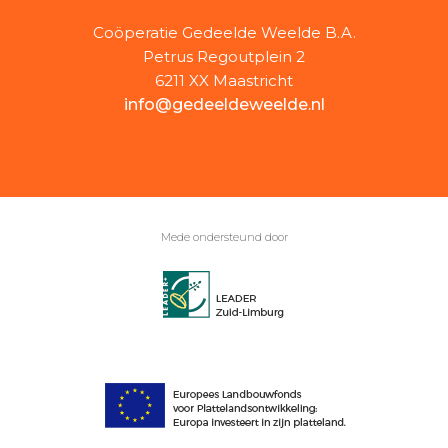
Coöperatie Gedeelde Weelde B.A.
Petrus Regoutplein 2
6211 XX Maastricht
info@gedeeldeweelde.nl
Mede ondersteund door