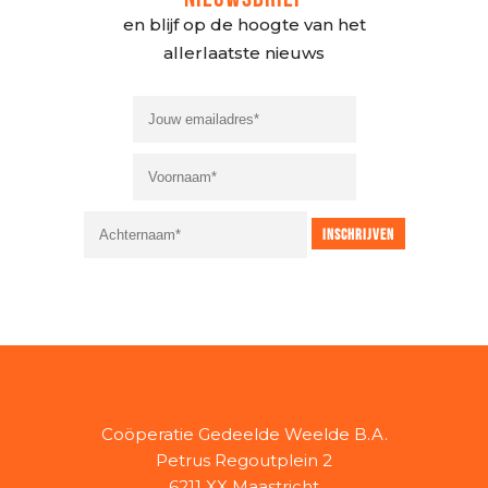
en blijf op de hoogte van het
allerlaatste nieuws
Coöperatie Gedeelde Weelde B.A.
Petrus Regoutplein 2
6211 XX Maastricht