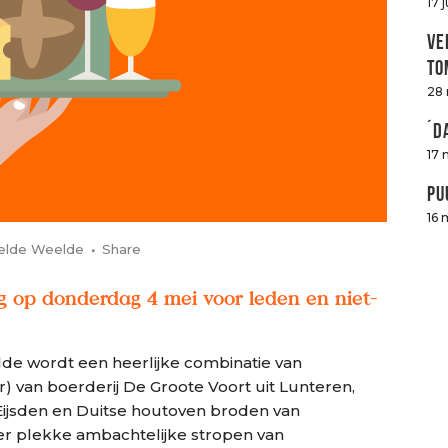
17 
Ve
to
28
´D
17 
Pu
16 
elde Weelde
Share
 op donderdag 4 mei voor leden en niet-
de wordt een heerlijke combinatie van
van boerderij De Groote Voort uit Lunteren,
 Eijsden en Duitse houtoven broden van
ter plekke ambachtelijke stropen van