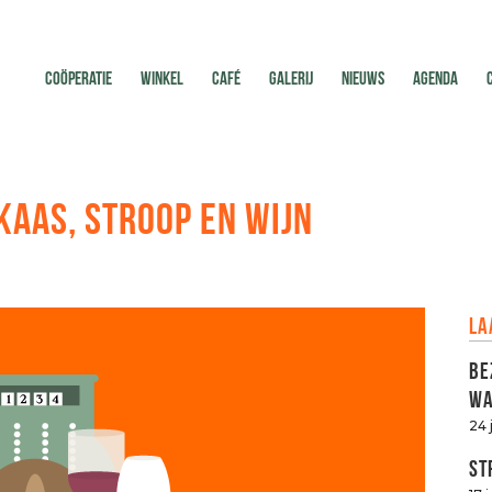
COÖPERATIE
WINKEL
CAFÉ
GALERIJ
NIEUWS
AGENDA
KAAS, STROOP EN WIJN
La
Be
Wa
24 
St