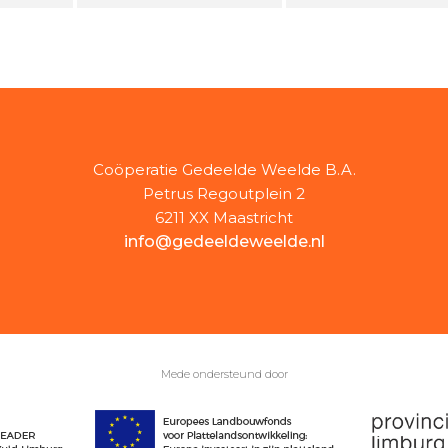
Coöperatie Gedeelde Weelde B.A.
Petrus Regoutplein 2
6211 XX Maastricht
info@gedeeldeweelde.nl
Mede ondersteund door