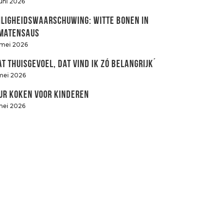
juni 2026
iligheidswaarschuwing: witte bonen in
matensaus
 mei 2026
at thuisgevoel, dat vind ik zó belangrijk´
mei 2026
ur koken voor kinderen
mei 2026