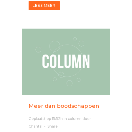
LEES MEER
Meer dan boodschappen
Geplaatst op 15:52h
in
column
door
Chantal
Share