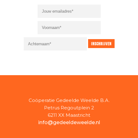
Coöperatie Gedeelde Weelde B.A.
Petrus Regoutplein 2
6211 XX Maastricht
info@gedeeldeweelde.nl