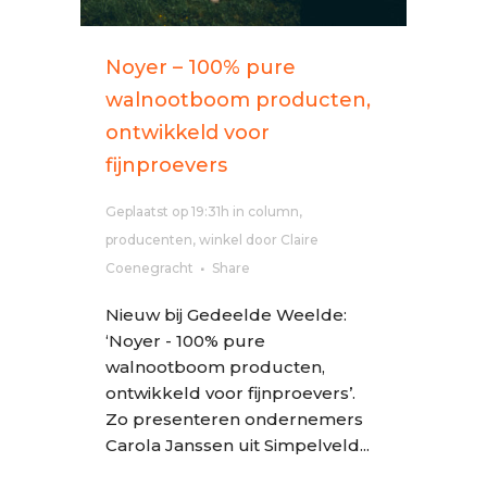
Noyer – 100% pure
walnootboom producten,
ontwikkeld voor
fijnproevers
Geplaatst op 19:31h
in
column
,
producenten
,
winkel
door
Claire
Coenegracht
Share
Nieuw bij Gedeelde Weelde:
‘Noyer - 100% pure
walnootboom producten,
ontwikkeld voor fijnproevers’.
Zo presenteren ondernemers
Carola Janssen uit Simpelveld...