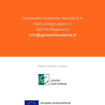
Coöperatie Gedeelde Weelde B.A.
Petrus Regoutplein 2
6211 XX Maastricht
info@gedeeldeweelde.nl
Mede ondersteund door