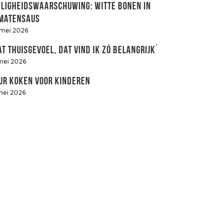
iligheidswaarschuwing: witte bonen in
matensaus
 mei 2026
at thuisgevoel, dat vind ik zó belangrijk´
mei 2026
ur koken voor kinderen
mei 2026