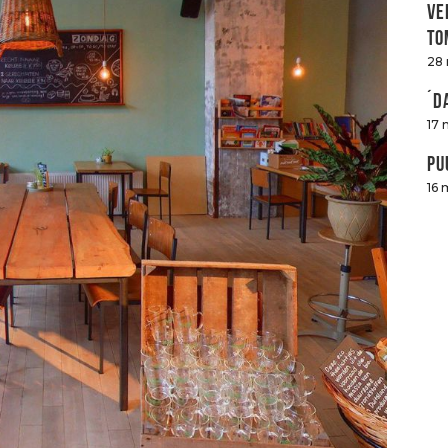
Ve
to
28
´D
17 
Pu
16 