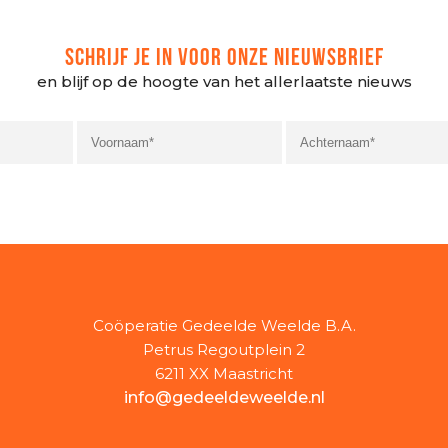
SCHRIJF JE IN VOOR ONZE NIEUWSBRIEF
en blijf op de hoogte van het allerlaatste nieuws
Coöperatie Gedeelde Weelde B.A.
Petrus Regoutplein 2
6211 XX Maastricht
info@gedeeldeweelde.nl