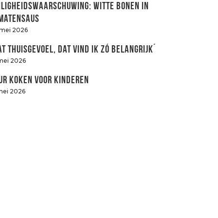
iligheidswaarschuwing: witte bonen in
matensaus
 mei 2026
at thuisgevoel, dat vind ik zó belangrijk´
mei 2026
ur koken voor kinderen
mei 2026