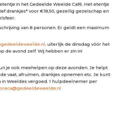
tentje in het Gedeelde Weelde Café. Het etentje
ef drankjes* voor €18,50, gezellig gezelschap en
lsfeer.
nschrijving van 8 personen. Er geldt een maximum
gedeeldeweelde.nl
, uiterlijk de dinsdag vóór het
p de avond zelf. Wij hebben er zin in!
kun je ook meehelpen op deze avonden. Je helpt
de vaat, afruimen, drankjes opnemen etc. Je kunt
n in Weeldes vergoed. 1 hulpdeelnemer per
oreca@gedeeldeweelde.nl