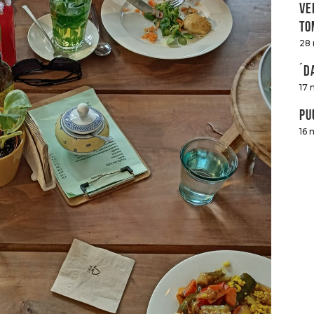
Ve
to
28
´D
17 
Pu
16 