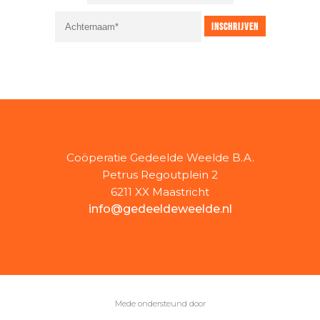
Coöperatie Gedeelde Weelde B.A.
Petrus Regoutplein 2
6211 XX Maastricht
info@gedeeldeweelde.nl
Mede ondersteund door