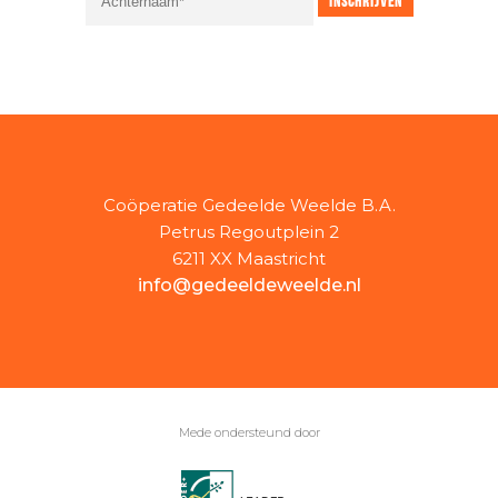
Coöperatie Gedeelde Weelde B.A.
Petrus Regoutplein 2
6211 XX Maastricht
info@gedeeldeweelde.nl
Mede ondersteund door