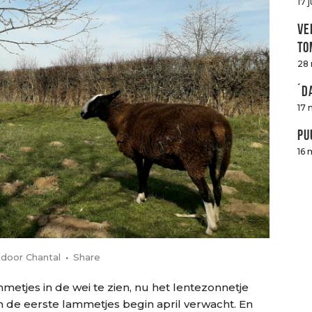
17 
Ve
to
28
´D
17 
Pu
16 
door
Chantal
Share
metjes in de wei te zien, nu het lentezonnetje
en de eerste lammetjes begin april verwacht. En