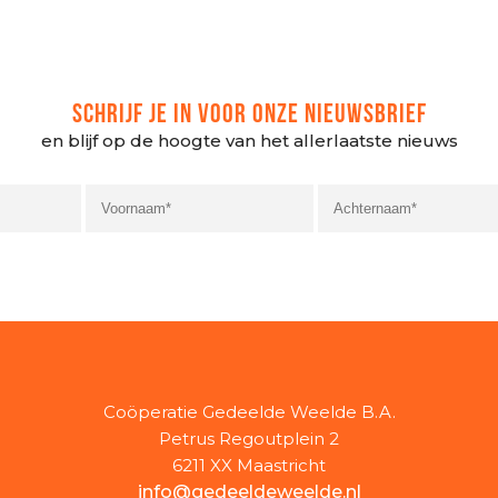
SCHRIJF JE IN VOOR ONZE NIEUWSBRIEF
en blijf op de hoogte van het allerlaatste nieuws
Coöperatie Gedeelde Weelde B.A.
Petrus Regoutplein 2
6211 XX Maastricht
info@gedeeldeweelde.nl