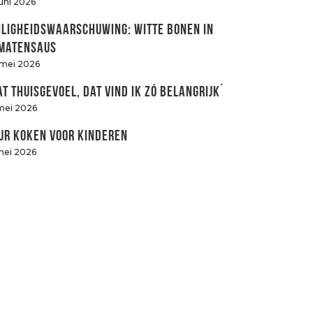
juni 2026
iligheidswaarschuwing: witte bonen in
matensaus
 mei 2026
at thuisgevoel, dat vind ik zó belangrijk´
mei 2026
ur koken voor kinderen
mei 2026