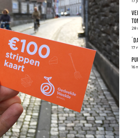
17 
Ve
to
28
´D
17 
Pu
16 