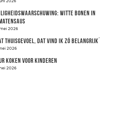
juni 2026
iligheidswaarschuwing: witte bonen in
matensaus
 mei 2026
at thuisgevoel, dat vind ik zó belangrijk´
mei 2026
ur koken voor kinderen
mei 2026