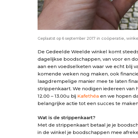
in
coöperatie
,
winke
Geplaatst op 6 september 2017
De Gedeelde Weelde winkel komt steeds d
dagelijkse boodschappen, van voor en 
aan een voedselketen waar we echt blij 
komende weken nog maken, ook financie
laagdrempelige manier mee te laten fin
strippenkaart. We nodigen iedereen van 
12.00 – 13.00u bij
Kafethéa
en we hopen dat
belangrijke actie tot een succes te maken
Wat is de strippenkaart?
Met de strippenkaart betaal je je boodsc
in de winkel je boodschappen
mee afreken