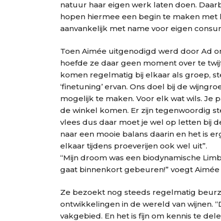
natuur haar eigen werk laten doen. Daarbi
hopen hiermee een begin te maken met he
aanvankelijk met name voor eigen consump
Toen Aimée uitgenodigd werd door Ad om z
hoefde ze daar geen moment over te twijf
komen regelmatig bij elkaar als groep, s
‘finetuning’ ervan. Ons doel bij de wijngr
mogelijk te maken. Voor elk wat wils. Je 
de winkel komen. Er zijn tegenwoordig st
vlees dus daar moet je wel op letten bij 
naar een mooie balans daarin en het is e
elkaar tijdens proeverijen ook wel uit”.
“Mijn droom was een biodynamische Limbu
gaat binnenkort gebeuren!” voegt Aimée 
Ze bezoekt nog steeds regelmatig beurze
ontwikkelingen in de wereld van wijnen. 
vakgebied. En het is fijn om kennis te del