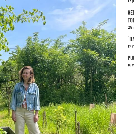
17 
Ve
to
28
´D
17 
Pu
16 