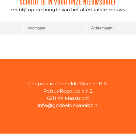
SCHRIJF JE IN VOOR ONZE NIEUWSBRIEF
en blijf op de hoogte van het allerlaatste nieuws
Coöperatie Gedeelde Weelde B.A.
Petrus Regoutplein 2
6211 XX Maastricht
info@gedeeldeweelde.nl