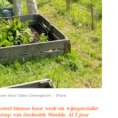
sen
door
Claire Coenegracht
Share
owel binnen haar werk als wijnspecialist
roep van Gedeelde Weelde. Al 3 jaar