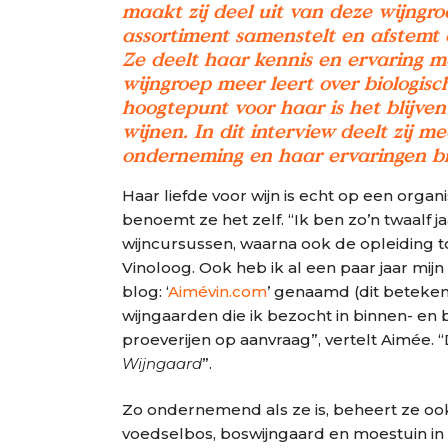
maakt zij deel uit van deze wijngr
assortiment samenstelt en afstemt
Ze deelt haar kennis en ervaring met
wijngroep meer leert over biologis
hoogtepunt voor haar is het blijv
wijnen. In dit interview deelt zij m
onderneming en haar ervaringen bi
Haar liefde voor wijn is echt op een organ
benoemt ze het zelf. “Ik ben zo’n twaalf
wijncursussen, waarna ook de opleiding to
Vinoloog. Ook heb ik al een paar jaar mijn 
blog: ‘
Aimévin.com
’ genaamd (dit betekent
wijngaarden die ik bezocht in binnen- en 
proeverijen op aanvraag”, vertelt Aimée. “
Wijngaard
”.
Zo ondernemend als ze is, beheert ze oo
voedselbos, boswijngaard en moestuin in C