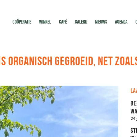
COÖPERATIE
WINKEL
CAFÉ
GALERIJ
NIEUWS
AGENDA
 IS ORGANISCH GEGROEID, NET ZOAL
La
Be
Wa
24 
St