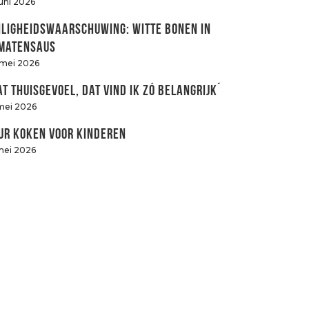
juni 2026
iligheidswaarschuwing: witte bonen in
matensaus
 mei 2026
at thuisgevoel, dat vind ik zó belangrijk´
mei 2026
ur koken voor kinderen
mei 2026