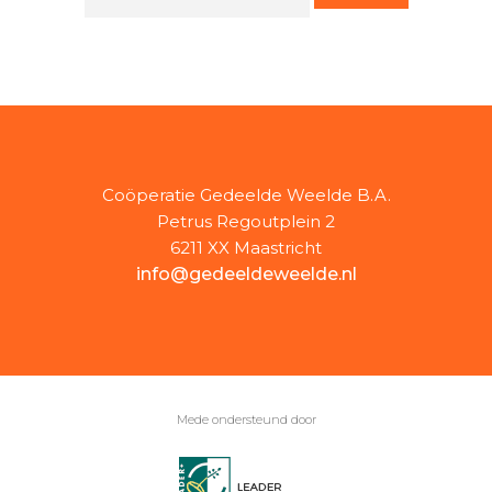
Coöperatie Gedeelde Weelde B.A.
Petrus Regoutplein 2
6211 XX Maastricht
info@gedeeldeweelde.nl
Mede ondersteund door