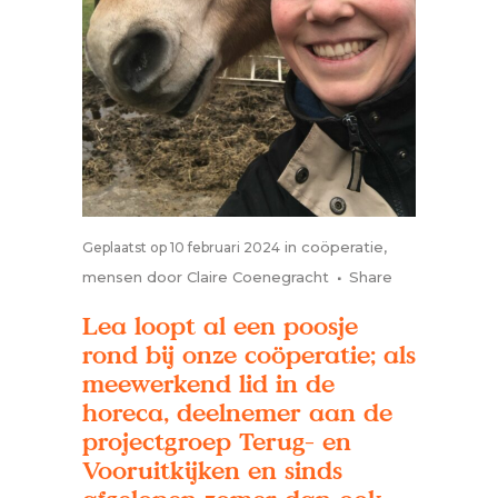
in
coöperatie
,
Geplaatst op 10 februari 2024
mensen
door
Claire Coenegracht
Share
Lea loopt al een poosje
rond bij onze coöperatie; als
meewerkend lid in de
horeca, deelnemer aan de
projectgroep Terug- en
Vooruitkijken en sinds