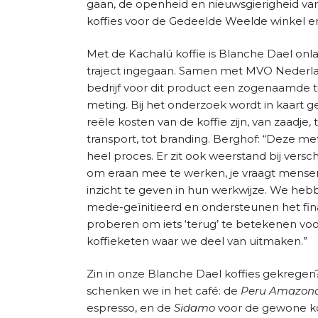
gaan, de openheid en nieuwsgierigheid van
koffies voor de Gedeelde Weelde winkel e
Met de Kachalú koffie is Blanche Dael onl
traject ingegaan. Samen met MVO Nederl
bedrijf voor dit product een zogenaamde 
meting. Bij het onderzoek wordt in kaart 
reële kosten van de koffie zijn, van zaadje, to
transport, tot branding. Berghof: “Deze me
heel proces. Er zit ook weerstand bij versch
om eraan mee te werken, je vraagt mens
inzicht te geven in hun werkwijze. We hebb
mede-geïnitieerd en ondersteunen het fin
proberen om iets ‘terug’ te betekenen voo
koffieketen waar we deel van uitmaken.”
Zin in onze Blanche Dael koffies gekregen
schenken we in het café: de
Peru Amazon
espresso, en de
Sidamo
voor de gewone koff