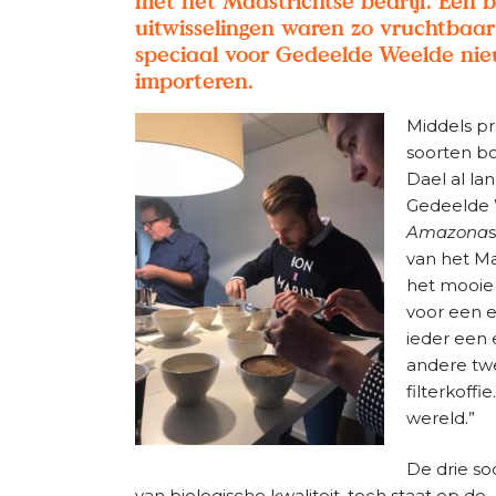
met het Maastrichtse bedrijf. Een 
uitwisselingen waren zo vruchtbaa
speciaal voor Gedeelde Weelde nieu
importeren.
Middels p
soorten b
Dael al la
Gedeelde
Amazona
s
van het Maa
het mooie 
voor een e
ieder een 
andere twe
filterkoff
wereld.”
De drie soo
van biologische kwaliteit, toch staat op de