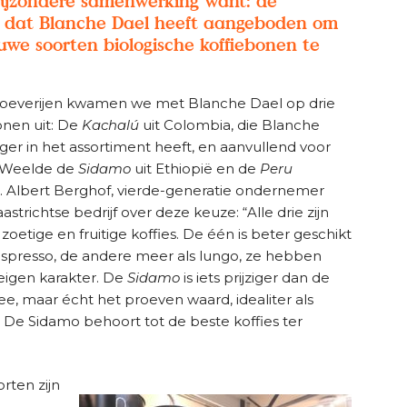
bijzondere samenwerking want: de
r dat Blanche Dael heeft aangeboden om
we soorten biologische koffiebonen te
roeverijen kwamen we met Blanche Dael op drie
onen uit: De
Kachalú
uit Colombia, die Blanche
nger in het assortiment heeft, en aanvullend voor
 Weelde de
Sidamo
uit Ethiopië en de
Peru
.
Albert Berghof,
vierde-generatie ondernemer
strichtse bedrijf over deze keuze: “Alle drie zijn
zoetige en fruitige koffies. De één is beter geschikt
spresso, de andere meer als lungo, ze hebben
eigen karakter. De
Sidamo
is iets prijziger dan de
e, maar écht het proeven waard, idealiter als
ie. De Sidamo behoort tot de beste koffies ter
rten zijn