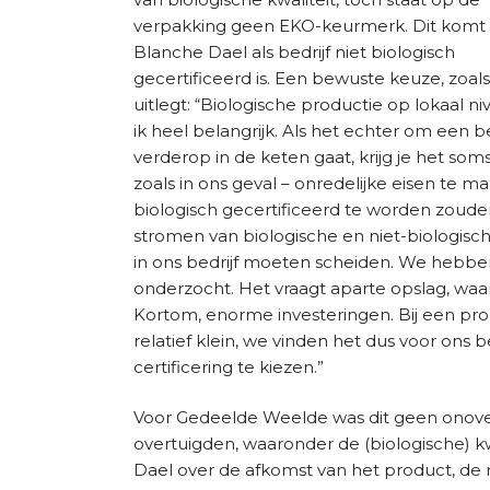
verpakking geen EKO-keurmerk. Dit komt
Blanche Dael als bedrijf niet biologisch
gecertificeerd is. Een bewuste keuze, zoal
uitlegt: “Biologische productie op lokaal ni
ik heel belangrijk. Als het echter om een be
verderop in de keten gaat, krijg je het som
zoals in ons geval – onredelijke eisen te 
biologisch gecertificeerd te worden zoude
stromen van biologische en niet-biologisch
in ons bedrijf moeten scheiden. We hebbe
onderzocht. Het vraagt aparte opslag, waar
Kortom, enorme investeringen. Bij een produc
relatief klein, we vinden het dus voor ons be
certificering te kiezen.”
Voor Gedeelde Weelde was dit geen onov
overtuigden, waaronder de (biologische) 
Dael over de afkomst van het product, de m