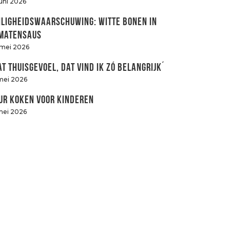
juni 2026
iligheidswaarschuwing: witte bonen in
matensaus
 mei 2026
at thuisgevoel, dat vind ik zó belangrijk´
mei 2026
ur koken voor kinderen
mei 2026