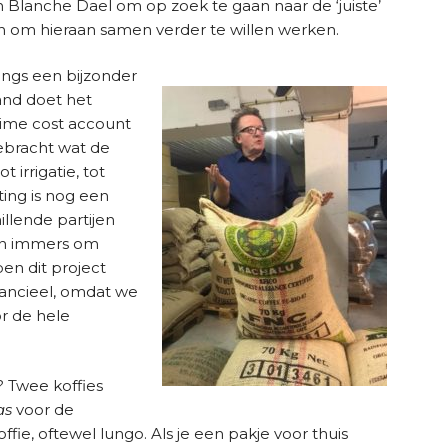
 Blanche Dael om op zoek te gaan naar de ‘juiste’
n om hieraan samen verder te willen werken.
angs een bijzonder
and doet het
time cost account
gebracht wat de
t irrigatie, tot
ting is nog een
illende partijen
en immers om
en dit project
ancieel, omdat we
r de hele
? Twee koffies
as
voor de
ie, oftewel lungo. Als je een pakje voor thuis