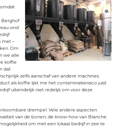
 omdat
s Berghof
veau vind
drijf
s met –
maken. Om
n we alle
e koffie
n dat
schijnlijk zelfs aanschaf van andere machines.
t als koffie lijkt me het contaminatierisico juist
drijf uiteindelijk niet redelijk om voor deze
erkoombare drempel. Vele andere aspecten
kwaliteit van de bonen, de know-how van Blanche
ogelijkheid om met een lokaal bedrijf in zee te