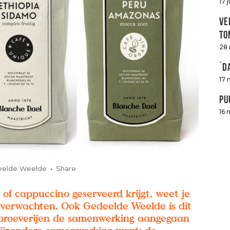
17 
Ve
to
28
´D
17 
Pu
16 
eelde Weelde
Share
 of cappuccino geserveerd krijgt, weet je
 verwachten. Ook Gedeelde Weelde is dit
 proeverijen de samenwerking aangegaan