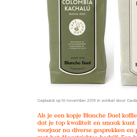
in
winkel
door
Ged
Geplaatst op 10 november 2019
Als je een kopje Blanche Dael koffie
dat je top kwaliteit en smaak kunt
voorjaar na diverse gesprekken en