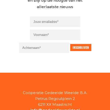
en blijf op de hoogte van het
allerlaatste nieuws
Coöperatie Gedeelde Weelde B.A.
Petrus Regoutplein 2
6211 XX Maastricht