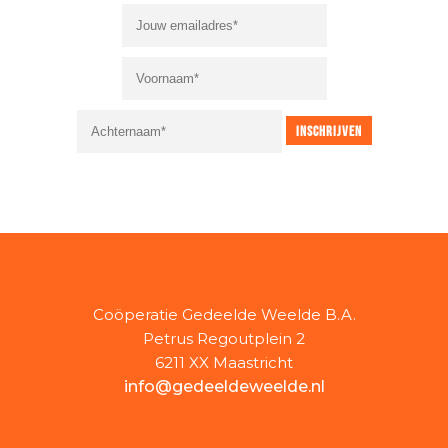
Coöperatie Gedeelde Weelde B.A.
Petrus Regoutplein 2
6211 XX Maastricht
info@gedeeldeweelde.nl