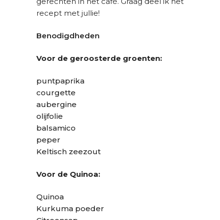
gerechten in het café. Graag deel ik het
recept met jullie!
Benodigdheden
Voor de geroosterde groenten:
puntpaprika
courgette
aubergine
olijfolie
balsamico
peper
Keltisch zeezout
Voor de Quinoa:
Quinoa
Kurkuma poeder