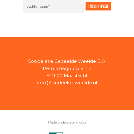
Coöperatie Gedeelde Weelde B.A.
Petrus Regoutplein 2
6211 XX Maastricht
info@gedeeldeweelde.nl
Mede ondersteund door