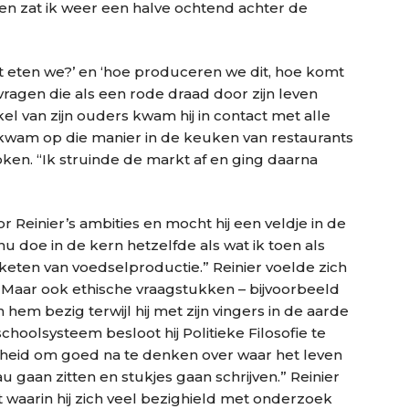
, en zat ik weer een halve ochtend achter de
wat eten we?’ en ‘hoe produceren we dit, hoe komt
vragen die als een rode draad door zijn leven
el van zijn ouders kwam hij in contact met alle
 kwam op die manier in de keuken van restaurants
ken. “Ik struinde de markt af en ging daarna
r Reinier’s ambities en mocht hij een veldje in de
nu doe in de kern hetzelfde als wat ik toen als
keten van voedselproductie.” Reinier voelde zich
d. Maar ook ethische vraagstukken – bijvoorbeeld
 hem bezig terwijl hij met zijn vingers in de aarde
hoolsysteem besloot hij Politieke Filosofie te
enheid om goed na te denken over waar het leven
au gaan zitten en stukjes gaan schrijven.” Reinier
waarin hij zich veel bezighield met onderzoek