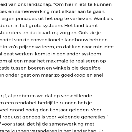
heid van ons landschap. “Om hierin iets te kunnen
aties en samenwerking met elkaar aan te gaan.
igen principes uit het oog te verliezen. Want als
anderen in het grote systeem. Het land komt
teerders en dat baart mij zorgen. Ook zie je
 model van de conventionele landbouw hebben
 in zo’n prijzensysteem, en dat kan naar mijn idee
l gaat werken, kom je in een ander systeem
jn om alleen maar het maximale te realiseren op
catie tussen boeren en winkels die dezelfde
 ten onder gaat om maar zo goedkoop en snel
rijf, al proberen we dat op verschillende
 om een rendabel bedrijf te runnen heb je
eel grond nodig dan tien jaar geleden. Voor
el robuust genoeg is voor volgende generaties.”
f voor staat, ziet hij de samenwerking met
ts te kunnen veranderen in het landschap. Er