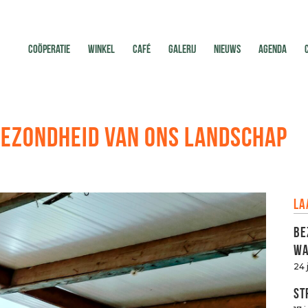
COÖPERATIE
WINKEL
CAFÉ
GALERIJ
NIEUWS
AGENDA
 GEZONDHEID VAN ONS LANDSCHAP
La
Be
Wa
24 
St