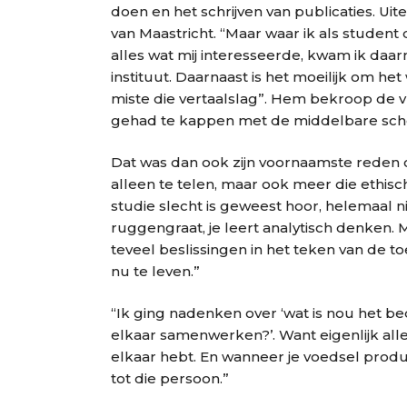
doen en het schrijven van publicaties. Uite
van Maastricht. “Maar waar ik als student
alles wat mij interesseerde, kwam ik daar
instituut. Daarnaast is het moeilijk om het
miste die vertaalslag”. Hem bekroop de vr
gehad te kappen met de middelbare scho
Dat was dan ook zijn voornaamste reden 
alleen te telen, maar ook meer die ethisch
studie slecht is geweest hoor, helemaal nie
ruggengraat, je leert analytisch denken. M
teveel beslissingen in het teken van de to
nu te leven.”
“Ik ging nadenken over ‘wat is nou het b
elkaar samenwerken?’. Want eigenlijk alles
elkaar hebt. En wanneer je voedsel produ
tot die persoon.”