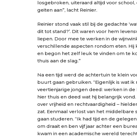
losgebroken, uiteraard altijd voor school
geiten aan”, lacht Reinier.
Reinier stond vaak stil bij de gedachte ‘
dit tot stand?’. Dit waren voor hem levens
liepen. Door mee te werken in de wijnwink
verschillende aspecten rondom eten. Hij
en begon het zelf leuk te vinden om te ko
thuis aan de slag.”
Na een tijd werd de achtertuin te klein voo
buurt gaan gebruiken. “Eigenlijk is wat ik 
veertienjarige jongen deed: werken in de 
hier thuis en deed wat hij belangrijk von
over vrijheid en rechtvaardigheid – hielden
zat. Eenmaal verlost van het middelbare sc
gaan studeren. “Ik had tijd en de geleg
om draait en ben vijf jaar achter een bure
kwam in een academische wereld terecht 