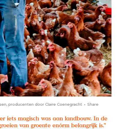
sen
,
producenten
door
Claire Coenegracht
Share
t er iets magisch was aan landbouw. In de
groeien van groente enórm belangrijk is.”