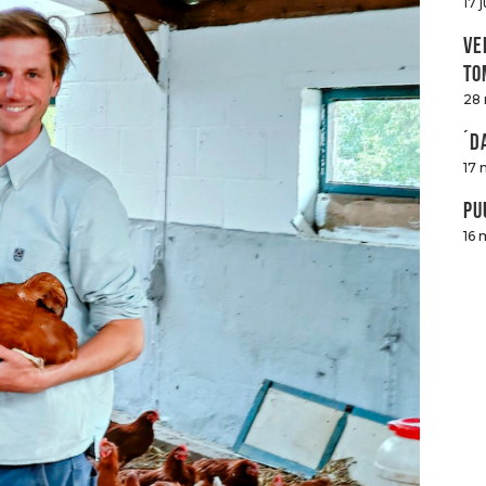
17 
Ve
to
28
´D
17 
Pu
16 