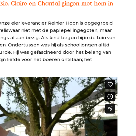
isie. Claire en Chantal gingen met hem in
onze eierleverancier Reinier Hoon is opgegroeid
Weliswaar niet met de paplepel ingegoten, maar
ongs af aan bezig. Als kind begon hij in de tuin van
n. Ondertussen was hij als schooljongen altijd
eurde. Hij was gefascineerd door het belang van
jn liefde voor het boeren ontstaan; het