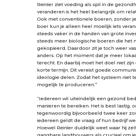
Reinier ziet voeding als spil in de gezond
veranderen is het heel belangrijk om rel
Ook met conventionele boeren, zonder je e
boer kun je alleen heel moeilijk iets ver
steeds vaker in de handen van grote inves
steeds meer biologische boeren die het
gekopieerd. Daardoor zit je toch weer vast
anders. Op het moment dat je meer lokaa
terecht. En daarbij moet het doel niet zi
korte termijn. Dit vereist goede communi
ideologie delen. Zodat het systeem niet
mogelijk te produceren.”
“Iedereen wil uiteindelijk een gezond bed
manieren te bereiken. Het is best lastig,
tegenwoordig bijvoorbeeld twee keer zov
iedereen geldt de vraag of hun bedrijf w
Hoewel Reinier duidelijk weet waar hij zel
gangbare landbouwers als cruciaal om ie