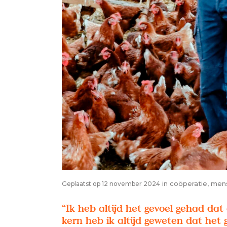
in
coöperatie
,
men
Geplaatst op 12 november 2024
“Ik heb altijd het gevoel gehad da
kern heb ik altijd geweten dat het 