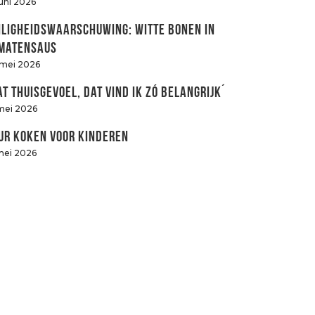
juni 2026
iligheidswaarschuwing: witte bonen in
matensaus
 mei 2026
at thuisgevoel, dat vind ik zó belangrijk´
mei 2026
ur koken voor kinderen
mei 2026