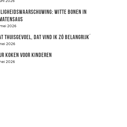
juni 2026
iligheidswaarschuwing: witte bonen in
matensaus
 mei 2026
at thuisgevoel, dat vind ik zó belangrijk´
mei 2026
ur koken voor kinderen
mei 2026