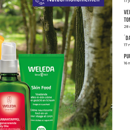
17 
Ve
to
28
´D
17 
Pu
16 