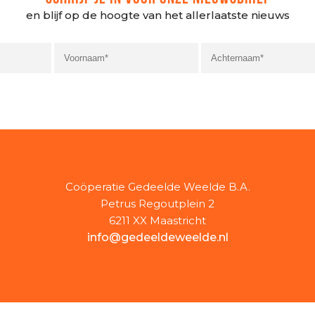
en blijf op de hoogte van het allerlaatste nieuws
Coöperatie Gedeelde Weelde B.A.
Petrus Regoutplein 2
6211 XX Maastricht
info@gedeeldeweelde.nl