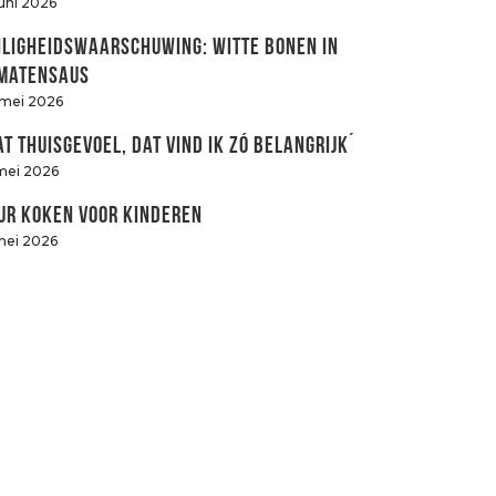
juni 2026
iligheidswaarschuwing: witte bonen in
matensaus
 mei 2026
at thuisgevoel, dat vind ik zó belangrijk´
mei 2026
ur koken voor kinderen
mei 2026