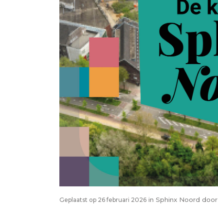
in
Sphinx Noord
doo
Geplaatst op 26 februari 2026