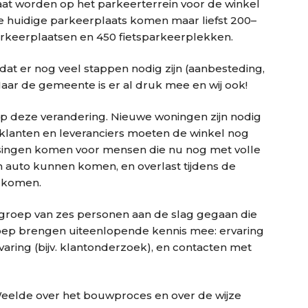
aat worden op het parkeerterrein voor de winkel
 huidige parkeerplaats komen maar liefst 200–
keerplaatsen en 450 fietsparkeerplekken.
dat er nog veel stappen nodig zijn (aanbesteding,
Maar de gemeente is er al druk mee en wij ook!
op deze verandering. Nieuwe woningen zijn nodig
 klanten en leveranciers moeten de winkel nog
singen komen voor mensen die nu nog met volle
 auto kunnen komen, en overlast tijdens de
rkomen.
roep van zes personen aan de slag gegaan die
oep brengen uiteenlopende kennis mee: ervaring
ring (bijv. klantonderzoek), en contacten met
Weelde over het bouwproces en over de wijze