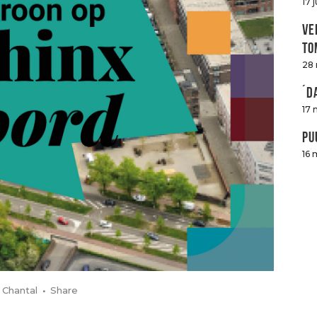
17 
Ve
to
28
´D
17 
Pu
16 
r
Chantal
Share