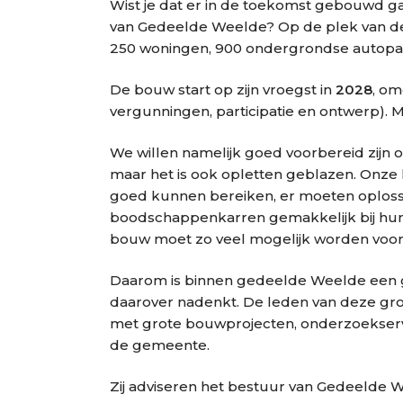
Wist je dat er in de toekomst gebouwd g
van Gedeelde Weelde? Op de plek van de
250 woningen, 900 ondergrondse autopar
De bouw start op zijn vroegst in
2028
, om
vergunningen, participatie en ontwerp). 
We willen namelijk goed voorbereid zijn 
maar het is ook opletten geblazen. Onze
goed kunnen bereiken, er moeten oplos
boodschappenkarren gemakkelijk bij hun
bouw moet zo veel mogelijk worden voo
Daarom is binnen gedeelde Weelde een g
daarover nadenkt. De leden van deze gr
met grote bouwprojecten, onderzoekserva
de gemeente.
Zij adviseren het bestuur van Gedeelde 