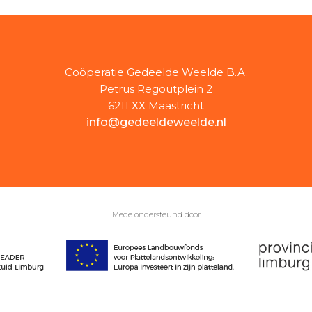
Coöperatie Gedeelde Weelde B.A.
Petrus Regoutplein 2
6211 XX Maastricht
info@gedeeldeweelde.nl
Mede ondersteund door