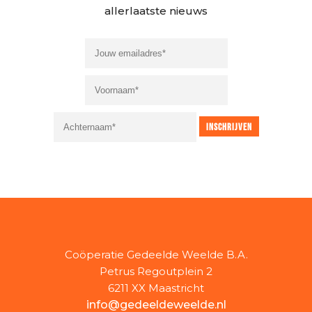
allerlaatste nieuws
Coöperatie Gedeelde Weelde B.A.
Petrus Regoutplein 2
6211 XX Maastricht
info@gedeeldeweelde.nl