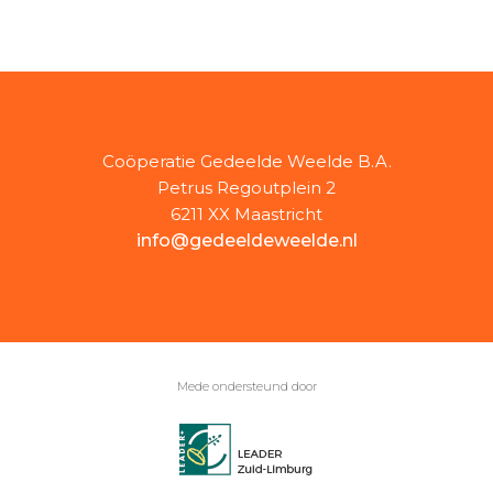
Coöperatie Gedeelde Weelde B.A.
Petrus Regoutplein 2
6211 XX Maastricht
info@gedeeldeweelde.nl
Mede ondersteund door