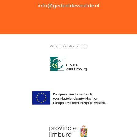
info@gedeeldeweelde.nl
Mede ondersteund door