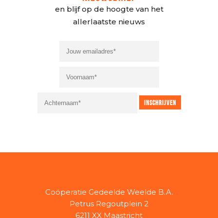
en blijf op de hoogte van het
allerlaatste nieuws
Coöperatie Gedeelde Weelde B.A.
Petrus Regoutplein 2
6211 XX Maastricht